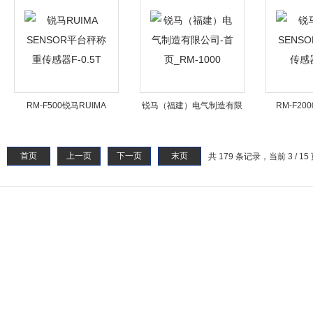
灌装秤S型传感器
30
RM-F500锐马RUIMA
锐马（福建）电气制造有限
RM-F20
SENSOR平台秤称重传感器
公司-首页_RM-1000
SENSO
F-0.5T
F
首页
上一页
下一页
末页
共 179 条记录，当前 3 / 15