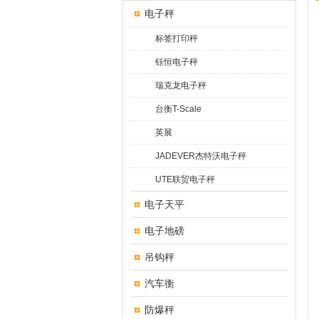
电子秤
标签打印秤
钰恒电子秤
瑞克龙电子秤
台衡T-Scale
英展
JADEVER杰特沃电子秤
UTE联贸电子秤
电子天平
电子地磅
吊钩秤
汽车衡
防爆秤