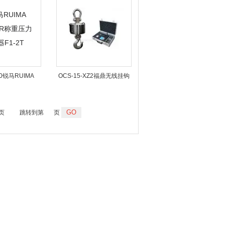
0kg-2t
50kg-5t
00锐马RUIMA
OCS-15-XZ2福鼎无线挂钩
R称重压力传感器
磅称OCS-10t_风电叶片吊磅
1-2T
 页
跳转到第
页