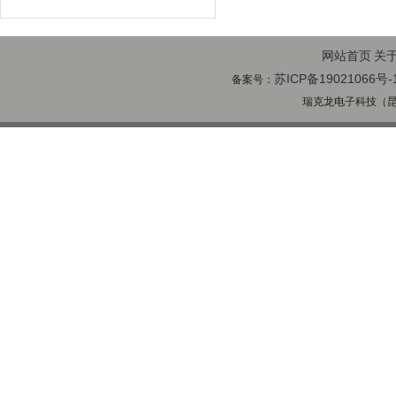
网站首页
关
苏ICP备19021066号-
备案号：
瑞克龙电子科技（昆