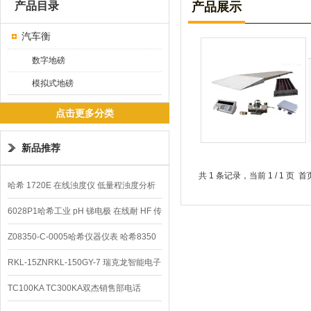
产品目录
产品展示
汽车衡
数字地磅
模拟式地磅
点击更多分类
新品推荐
共 1 条记录，当前 1 / 1 
哈希 1720E 在线浊度仪 低量程浊度分析
仪
6028P1哈希工业 pH 锑电极 在线耐 HF 传
感器
Z08350-C-0005哈希仪器仪表 哈希8350
sc在线PH电极
RKL-15ZNRKL-150GY-7 瑞克龙智能电子
秤
TC100KA TC300KA双杰销售部电话