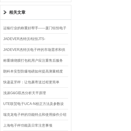
TC150KA天平瑞克龙
相关文章
运输行业的称重好帮手——厦门钰恒电子
秤
JADEVER杰特沃/钰恒JTS-
CQ/CC/DC/LC校正方法
JADEVER杰特沃电子秤的市场需求和供
应情况分析
称重缠绕膜打包机用户应注重售后服务
朗科本安型防爆地磅如何提高测量精度
快递蓝牙秤：让包裹寄送过程更简单
浅谈G&G双杰分析天平原理
UTE联贸电子UCA-N校正方法及参数设
置-瑞克龙
瑞克龙电子秤的功能特点和使用操作介绍
上海电子秤功能及日常注意事项