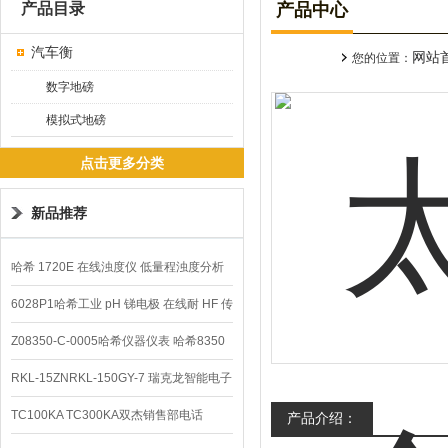
产品目录
产品中心
汽车衡
网站
您的位置：
数字地磅
模拟式地磅
点击更多分类
新品推荐
哈希 1720E 在线浊度仪 低量程浊度分析
仪
6028P1哈希工业 pH 锑电极 在线耐 HF 传
感器
Z08350-C-0005哈希仪器仪表 哈希8350
sc在线PH电极
RKL-15ZNRKL-150GY-7 瑞克龙智能电子
秤
TC100KA TC300KA双杰销售部电话
产品介绍：