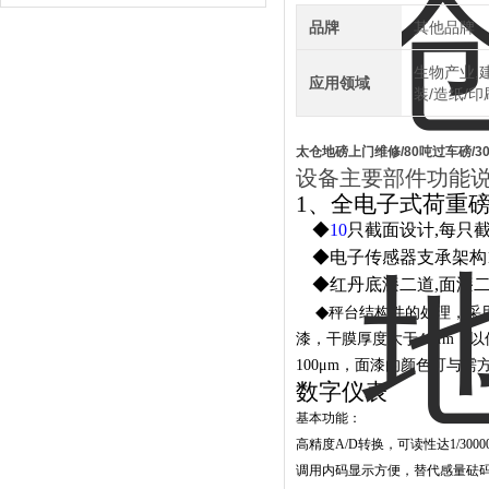
TC150KA天平瑞克龙
品牌
其他品牌
生物产业,建
应用领域
装/造纸/印
太仓地磅上门维修/80吨过车磅/3
设备主要部件功能
1、全电子式荷重
◆
10
只截面设计,每只
◆电子传感器支承架构
◆红丹底漆二道,面漆
◆
秤台结构件的处理，采
漆，干膜厚度大于
40
μ
m
，以
100
μ
m
，面漆的颜色可与需
数字仪表
基本功能：
高精度A/D转换，可读性
调用内码显示方便，替代感量砝