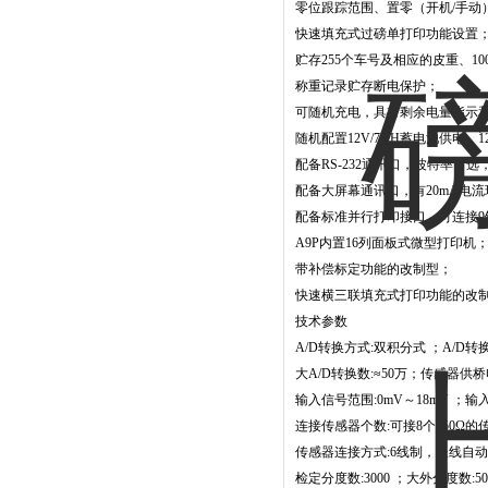
零位跟踪范围、置零（开机/手动
快速填充式过磅单打印功能设置
贮存255个车号及相应的皮重、10
称重记录贮存断电保护；
可随机充电，具有剩余电量指示
随机配置12V/7AH蓄电池供电，
配备RS-232通讯口，波特率可
配备大屏幕通讯口，有20mA电流环
配备标准并行打印接口，可连接9
A9P内置16列面板式微型打印机
带补偿标定功能的改制型；
快速横三联填充式打印功能的改
技术参数
A/D转换方式:双积分式
；
A/D转
大A/D转换数:≈50万；传感器供桥电源
输入信号范围:0mV～18mV ；输入灵
连接传感器个数:可接8个350Ω的
传感器连接方式:6线制，长线自动
检定分度数:3000 ；大外分度数:50,