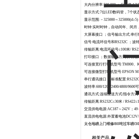
大内分辨率:500,000 ；分度值:1/2/5/
显示方式:7位LED数码管，7个状
显示范围:－325000～325000(d≥5)
时钟:实时时钟，自动闰年、闰月
大屏幕接口 ；信号输出方式:串行
信号:电流环信号和RS232C ；波特率
传输距离:电流环信号≤100米/ RS23
打印接口 ；数据输出方式:并行输
可连接宽行打印机型号:TM800、KX-P
可连接微型打印机型号:EPSON M1
串行通讯接口 ；标准配置:RS232C
波特率:600/1200/2400/4800/9600
通讯方式:连续发送方式/指令方式
传输距离:RS232C≤30米 / RS42
交流供电电源:AC187～242V；49
直流供电电源:外置蓄电池DC12V/
太仓地磅上门维修/80吨过车磅/3
相关产品