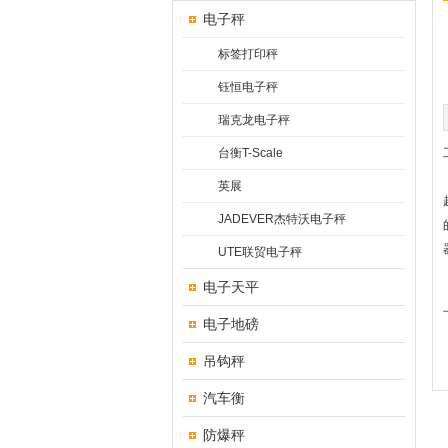
电子秤
标签打印秤
钰恒电子秤
瑞克龙电子秤
台衡T-Scale
英展
JADEVER杰特沃电子秤
UTE联贸电子秤
电子天平
电子地磅
吊钩秤
汽车衡
防爆秤