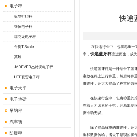
电子秤
标签打印秤
快递
钰恒电子秤
瑞克龙电子秤
台衡T-Scale
在快递行业中，包裹称重一直是
快递蓝牙秤
率，
应运而生，成
英展
JADEVER杰特沃电子秤
快递蓝牙秤是一种结合了蓝牙技
裹放在秤上进行称重，然后将称
UTE联贸电子秤
准确性，还大大提高了称重的效
电子天平
在快递行业中，包裹称重的准确
电子地磅
在着人为因素的干扰，容易出现
吊钩秤
据准确无误。
汽车衡
除了提高称重的准确性，还大大
防爆秤
重和数据传输，省去了繁琐的操