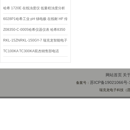
哈希 1720E 在线浊度仪 低量程浊度分析
仪
6028P1哈希工业 pH 锑电极 在线耐 HF 传
感器
Z08350-C-0005哈希仪器仪表 哈希8350
sc在线PH电极
RKL-15ZNRKL-150GY-7 瑞克龙智能电子
秤
TC100KA TC300KA双杰销售部电话
TC150KA天平瑞克龙
网站首页
关
苏ICP备19021066号-
备案号：
瑞克龙电子科技（昆