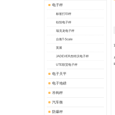
电子秤
标签打印秤
钰恒电子秤
瑞克龙电子秤
台衡T-Scale
英展
JADEVER杰特沃电子秤
UTE联贸电子秤
电子天平
电子地磅
吊钩秤
汽车衡
防爆秤