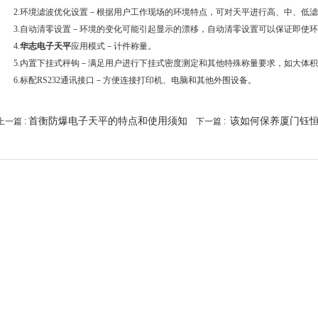
2.环境滤波优化设置－根据用户工作现场的环境特点，可对天平进行高、中、低滤
3.自动清零设置－环境的变化可能引起显示的漂移，自动清零设置可以保证即使环
4.
华志电子天平
应用模式－计件称量。
5.内置下挂式秤钩－满足用户进行下挂式密度测定和其他特殊称量要求，如大体积
6.标配RS232通讯接口－方便连接打印机、电脑和其他外围设备。
首衡防爆电子天平的特点和使用须知
该如何保养厦门钰
上一篇 :
下一篇 :