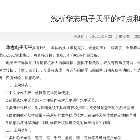
浅析华志电子天平的特点
更新时间：2021-07-23 点击次数：20
华志电子天平
具有计件、单位转换（米制克拉、金盎司等）、稳定度、全量程
置RS232C输出接口，可直接连接计算机，打印机等外部设备。
电子天平称体采用方钢管机器人自动焊接，坚固平整美观，表头可视角度可调，全
单位转换，计数，百分比，全量程去皮，可调范围的零点跟踪和自动去皮等功能，可选配蓄
码，四脚滑轮，动态称量。
一、应用特点：
1.中文操作面板－使操作更加简单便捷。
2.前置式水平调节泡－方便操作者对天平进行水平调节。
3.多组合式风罩－5片玻璃无须工具就可轻松拆卸，充分满足您不同的称量需求。
4.优化的微小加样称量－采用新的数字处理技术，在保持天平读数稳定性的同时，
5.动态温度补偿功能－时时修正环境温度变化对称量结果的影响。
二、应用功能：
1.多种称量单位－毫克、克、千克、盎司、磅、克拉等及可自定义单位。