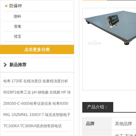
防爆秤
朗科
首衡
优宝
点击更多分类
新品推荐
哈希 1720E 在线浊度仪 低量程浊度分析
仪
6028P1哈希工业 pH 锑电极 在线耐 HF 传
感器
Z08350-C-0005哈希仪器仪表 哈希8350
产品介绍：
sc在线PH电极
RKL-15ZNRKL-150GY-7 瑞克龙智能电子
品牌
其他品牌
秤
TC100KA TC300KA双杰销售部电话