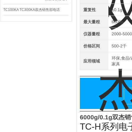
秤
重复性
±0.1g
TC100KA TC300KA双杰销售部电话
TC150KA天平瑞克龙
最大量程
6000g
仪器量程
2000-500
价格区间
500-2千
环保,食品/
应用领域
家具
6000g/0.1g
TC-H系列电