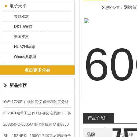
电子天平
网站首
您的位置：
常熟双杰
D&T德安特
美国双杰
HUAZHI华志
Ohaus奥豪斯
点击更多分类
新品推荐
哈希 1720E 在线浊度仪 低量程浊度分析
仪
6028P1哈希工业 pH 锑电极 在线耐 HF 传
产品介绍：
感器
Z08350-C-0005哈希仪器仪表 哈希8350
品牌
其他品牌
sc在线PH电极
RKL-15ZNRKL-150GY-7 瑞克龙智能电子