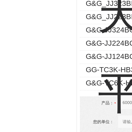
G&G_JJ323
G&G_JJ22
G&G-JJ32
G&G-JJ22
G&G-JJ12
GG-TC3K-
G&G-TC6K
产品：
您的单位：