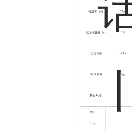
分辨率（
d
）
0.5g
检定分度值（
e
）
10d
去皮范围
0~3kg
校准重量
2kg
称台尺寸
300
体积
供电