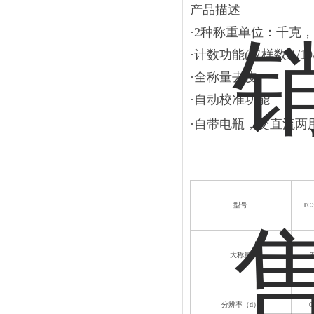
产品描述
·2种称重单位：千
·计数功能(取样数:1/10
·全称量去皮 
·自动校准功
·自带电瓶，交直流两
型号
TC
大称量
3
分辨率（
d
）
0