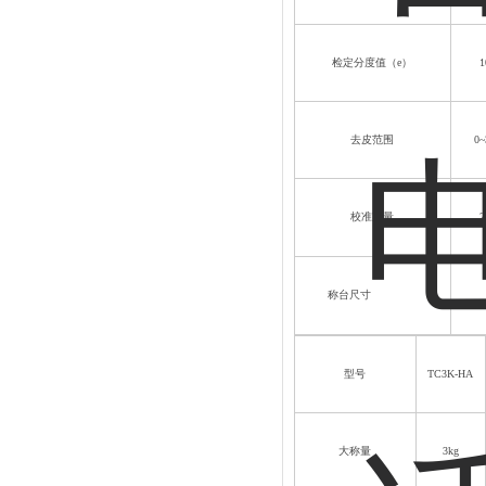
检定分度值（
e
）
1
去皮范围
0~
校准重量
2
称台尺寸
3
型号
TC3K-HA
大称量
3kg