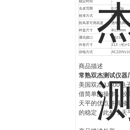
稳定时间
-
去皮范围
0~500g
校准方式
外校
防风罩可用高度
透明防风罩
秤盘尺寸
Ф135mm
通讯接口
RS232
外形尺寸
213（长)×
供电方式
AC220V±1
商品描述
常熟双杰测试仪器
美国双杰JJ500
借简单的操作，较
天平的优点并具 
的稳定，此外，天