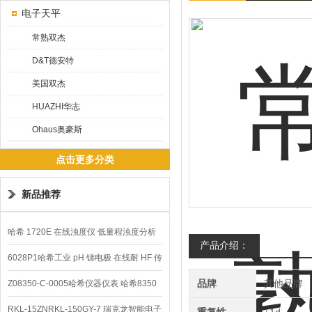
电子天平
常熟双杰
D&T德安特
美国双杰
HUAZHI华志
Ohaus奥豪斯
点击更多分类
新品推荐
哈希 1720E 在线浊度仪 低量程浊度分析
产品介绍：
仪
6028P1哈希工业 pH 锑电极 在线耐 HF 传
感器
品牌
其他品牌
Z08350-C-0005哈希仪器仪表 哈希8350
sc在线PH电极
RKL-15ZNRKL-150GY-7 瑞克龙智能电子