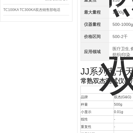
重复性
±1d
秤
TC100KA TC300KA双杰销售部电话
最大量程
1000g
TC150KA天平瑞克龙
仪器量程
500-1000g
价格区间
500-2千
医疗卫生,食
应用领域
纺织/印染
JJ系列电子
常熟双杰测试仪器
品牌
双杰(G&G)
秤量
500g
小显示
0.01g
线性
-
重复性
-