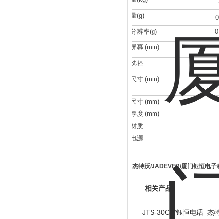
小感量
(g)
0
计重分辨率
(g)
0
显示屏幕
(mm)
单位选择
外观尺寸
(mm)
秤盘尺寸
(mm)
秤盘厚度
(mm)
秤盘材质
使用电源
杰特沃/JADEVER/厦门钰恒电
相关产品
JTS-30CW钰恒电话_杰