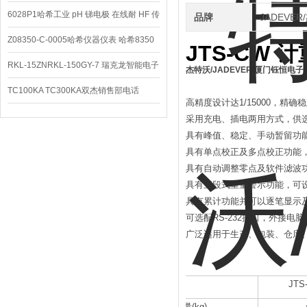
仪
6028P1哈希工业 pH 锑电极 在线耐 HF 传
品牌
JADEVE
感器
Z08350-C-0005哈希仪器仪表 哈希8350
JTS-CW
计
sc在线PH电极
RKL-15ZNRKL-150GY-7 瑞克龙智能电子
杰特沃/JADEVER/厦门钰恒电
秤
TC100KA TC300KA双杰销售部电话
高精度设计达
1/15000
，精确稳
TC150KA天平瑞克龙
采用充电、插电两用方式，供
具有峰值、稳定、手动暂留功
具有单点校正及多点校正功能
具有自动调整零点及软件滤波
具有三段式重量警示功能，可
具有累计功能并可以逐笔显示
可选配
RS-232
接口，外接电脑
广泛适用于生产、包装、仓库
机型
JTS
大秤量
(kg)