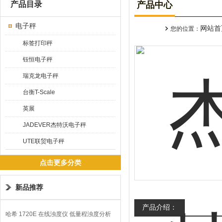
产品目录
产品中心
电子秤
网站首
您的位置：
标签打印秤
钰恒电子秤
瑞克龙电子秤
台衡T-Scale
英展
JADEVER杰特沃电子秤
UTE联贸电子秤
点击更多分类
新品推荐
产品介绍：
哈希 1720E 在线浊度仪 低量程浊度分析